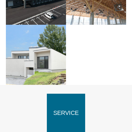
倉庫
綿貫
介護付き有料老人ホー
群馬県畜産試験場 繁殖育
ム グラシアようざん
成牛舎
山名の家
SERVICE